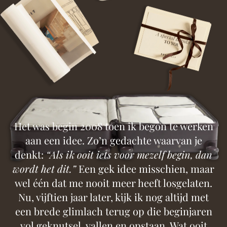
Het was begin 2008 toen ik begon te werken
aan een idee. Zo’n gedachte waarvan je
denkt:
“Als ik ooit iets voor mezelf begin, dan
wordt het dit.”
Een gek idee misschien, maar
wel één dat me nooit meer heeft losgelaten.
Nu, vijftien jaar later, kijk ik nog altijd met
een brede glimlach terug op die beginjaren
vol geknutsel, vallen en opstaan. Wat ooit